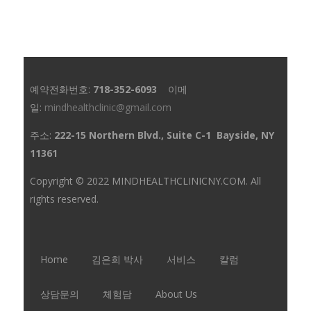
예약전화번호:
718-352-6093
이메
일:
mindhealthclinic@gmail.com
주소:
222-15 Northern Blvd., Suite C-1 Bayside, NY
11361
Copyright © 2022 MINDHEALTHCLINICNY.COM. All
rights reserved.
Home
김은희 박사
서비스
칼럼
상담문의
체험담
About Us